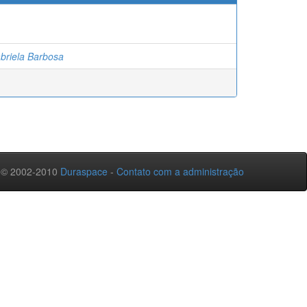
briela Barbosa
 © 2002-2010
Duraspace
-
Contato com a administração