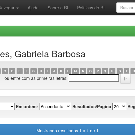
Navegar
Ajuda
Sobre o RI
Políticas do RI
es, Gabriela Barbosa
C
D
E
F
G
H
I
J
K
L
M
N
O
P
Q
R
S
T
U
ou entre com as primeiras letras:
Em ordem:
Resultados/Página
Reg
Mostrando resultados 1 a 1 de 1