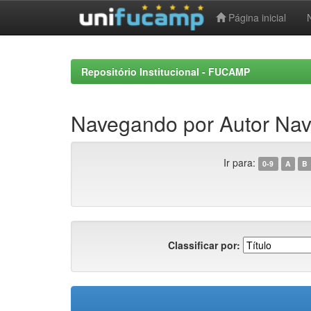
Página inicial
Skip
navigation
Repositório Institucional - FUCAMP
Navegando por Autor Nav
Ir para:
0-9
A
B
Classificar por: