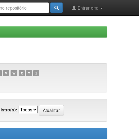
Entrar em:
V
W
X
Y
Z
istro(s):