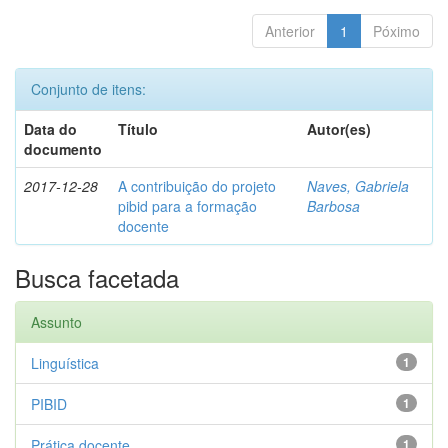
Anterior
1
Póximo
Conjunto de itens:
Data do
Título
Autor(es)
documento
2017-12-28
A contribuição do projeto
Naves, Gabriela
pibid para a formação
Barbosa
docente
Busca facetada
Assunto
Linguística
1
PIBID
1
Prática docente
1