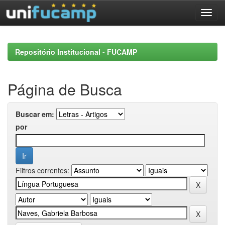
Skip
navigation
Repositório Institucional - FUCAMP
Página de Busca
Buscar em:
por
Filtros correntes: