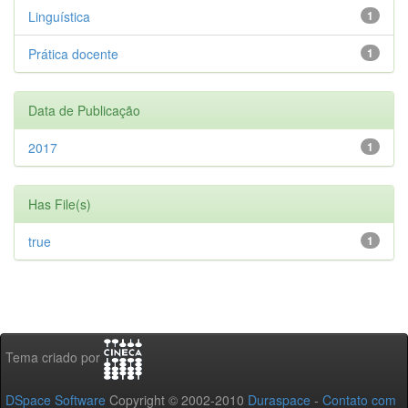
Linguística
1
Prática docente
1
Data de Publicação
2017
1
Has File(s)
true
1
Tema criado por
DSpace Software
Copyright © 2002-2010
Duraspace
-
Contato com