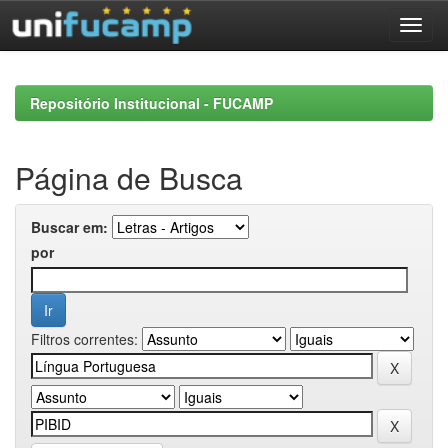
Skip
navigation
Repositório Institucional - FUCAMP
Página de Busca
Buscar em:
por
Filtros correntes: