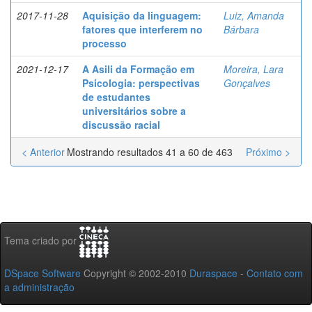
2017-11-28
Aquisição da linguagem:
Luiz, Amanda
fatores que interferem no
Bárbara
processo
2021-12-17
A Asili da Formação em
Moreira, Lara
Psicologia: perspectivas
Gonçalves
de estudantes
universitários sobre a
discussão racial
< Anterior
Mostrando resultados 41 a 60 de 463
Próximo >
Tema criado por
DSpace Software
Copyright © 2002-2010
Duraspace
-
Contato com
a administração