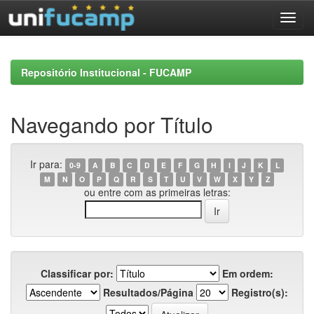
Skip
navigation
Repositório Institucional - FUCAMP
Navegando por Título
Ir para:
0-9
A
B
C
D
E
F
G
H
I
J
K
L
M
N
O
P
Q
R
S
T
U
V
W
X
Y
Z
ou entre com as primeiras letras:
Classificar por:
Em ordem:
Resultados/Página
Registro(s):