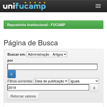
Skip
navigation
Repositório Institucional - FUCAMP
Página de Busca
Buscar em:
por
Filtros correntes:
Retornar valores