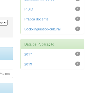
PIBID
1
Prática docente
1
Sociolinguístico-cultural
1
Data de Publicação
2017
1
2019
1
Póximo