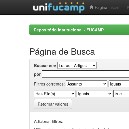
Página inicial
Skip
navigation
Repositório Institucional - FUCAMP
Página de Busca
Buscar em:
por
Filtros correntes:
Retornar valores
Adicionar filtros: